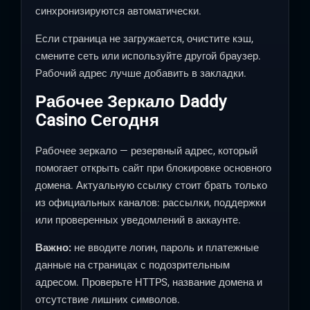
синхронизируются автоматически.
Если страница не загружается, очистите кэш,
смените сеть или используйте другой браузер.
Рабочий адрес лучше добавить в закладки.
Рабочее Зеркало Daddy
Casino Сегодня
Рабочее зеркало — резервный адрес, который
помогает открыть сайт при блокировке основного
домена. Актуальную ссылку стоит брать только
из официальных каналов: рассылки, поддержки
или проверенных уведомлений в аккаунте.
Важно:
не вводите логин, пароль и платежные
данные на страницах с подозрительным
адресом. Проверьте HTTPS, название домена и
отсутствие лишних символов.